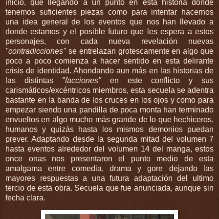
inicio, que llegando a un punto en esta historia donde
tenemos suficientes piezas como para intentar hacernos
una idea general de los eventos que nos han llevado a
donde estamos y el posible futuro que les espera a estos
personajes, con cada nueva revelación nuevas
"contradicciones"
se entrelazan grotescamente en algo que
poco a poco comienza a hacer sentido en esta delirante
crisis de identidad. Ahondando aun más en las historias de
las distintas
"facciones"
en este conflicto y sus
carismáticos/excéntricos miembros, esta secuela se adentra
bastante en la banda de los cruces en los ojos y como para
empezar siendo una pandilla de poca monta han terminado
envueltos en algo mucho más grande de lo que hechiceros,
humanos y quizás hasta los mismos demonios puedan
prever. Adaptando desde la segunda mitad del volumen 7
hasta eventos alrededor del volumen 14 del manga, estos
once onas nos presentaron el punto medio de esta
amalgama entre comedia, drama y gore dejando las
mayores respuestas a una futura adaptación del ultimo
tercio de esta obra. Secuela que fue anunciada, aunque sin
fecha clara.